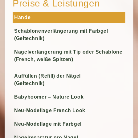
Preise & Leistungen
TERMIN VEREINBAREN
Hände
Schablonenverlängerung mit Farbgel
(Geltechnik)
Nagelverlängerung mit Tip oder Schablone
(French, weiße Spitzen)
Auffüllen (Refill) der Nägel
(Geltechnik)
Babyboomer – Nature Look
Neu-Modellage French Look
Neu-Modellage mit Farbgel
Nagelreparatur pro Nagel