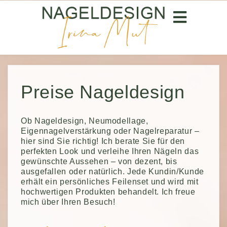
SALON & PREISE
Preise Nageldesign
Preise Nageldesign
Maniküre & Pediküre
Ob Nageldesign, Neumodellage,
Eigennagelverstärkung oder Nagelreparatur –
hier sind Sie richtig! Ich berate Sie für den
ÜBER MICH
perfekten Look und verleihe Ihren Nägeln das
gewünschte Aussehen – von dezent, bis
ausgefallen oder natürlich. Jede Kundin/Kunde
KONTAKT
erhält ein persönliches Feilenset und wird mit
hochwertigen Produkten behandelt. Ich freue
mich über Ihren Besuch!
AKTUELLES